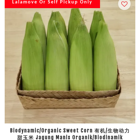
Lalamove Or Self Pickup Only
Biodynamic/Organic Sweet Corn 有机/生物动力
甜玉米 Jagung Manis Organik/Biodinamik