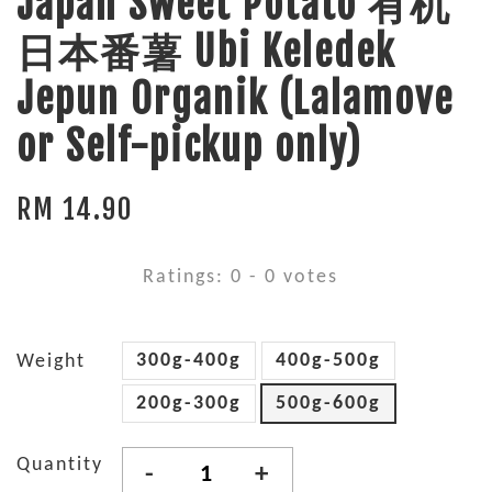
Japan Sweet Potato 有机
日本番薯 Ubi Keledek
Jepun Organik (Lalamove
or Self-pickup only)
RM 14.90
Ratings:
0
-
0
votes
300g-400g
400g-500g
Weight
200g-300g
500g-600g
Quantity
-
+