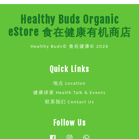
Healthy Buds Organic
eStore 食在健康有机商店
Healthy Buds© 食在健康© 2026
Quick Links
地点 Location
健康讲座 Health Talk & Events
联系我们 Contact Us
Follow Us
Facebook
Instagram
Whatsapp