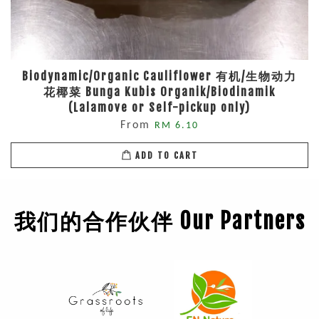
Biodynamic/Organic Cauliflower 有机/生物动力
花椰菜 Bunga Kubis Organik/Biodinamik
(Lalamove or Self-pickup only)
From
RM 6.10
ADD TO CART
我们的合作伙伴 Our Partners