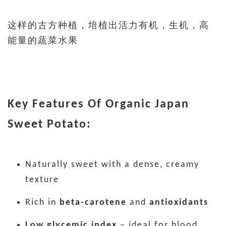
这样的古方种植，培植出活力有机，生机，高
能量的蔬菜水果
Key Features Of Organic Japan
Sweet Potato:
Naturally sweet with a dense, creamy
texture
Rich in
beta-carotene
and
antioxidants
Low glycemic index
– ideal for blood