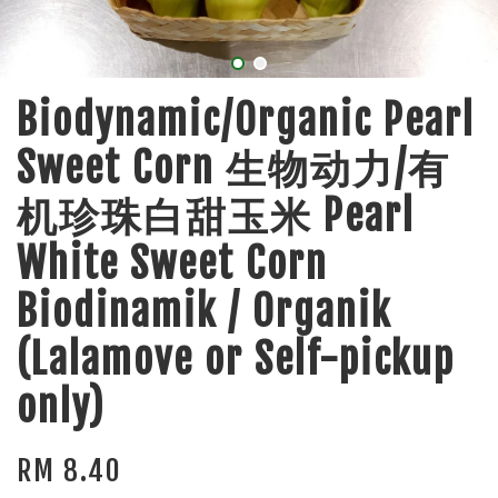
Biodynamic/Organic Pearl
Sweet Corn 生物动力/有
机珍珠白甜玉米 Pearl
White Sweet Corn
Biodinamik / Organik
(Lalamove or Self-pickup
only)
RM 8.40