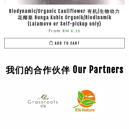
Biodynamic/Organic Cauliflower 有机/生物动力
花椰菜 Bunga Kubis Organik/Biodinamik
(Lalamove or Self-pickup only)
From
RM 6.10
ADD TO CART
我们的合作伙伴 Our Partners