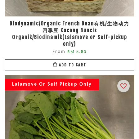
Biodynamic/Organic French Bean有机/生物动力
四季豆 Kacang Buncis
Organik/Biodinamik(Lalamove or Self-pickup
only)
From
RM 8.80
ADD TO CART
Lalamove Or Self Pickup Only