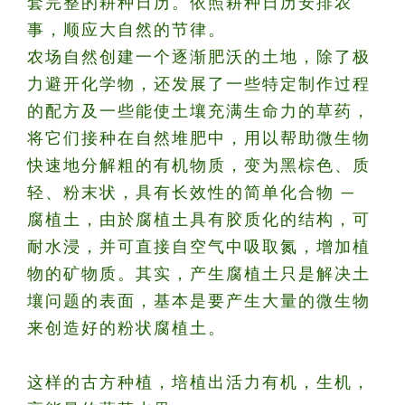
套完整的耕种日历。依照耕种日历安排农
事，顺应大自然的节律。
农场自然创建一个逐渐肥沃的土地，除了极
力避开化学物，还发展了一些特定制作过程
的配方及一些能使土壤充满生命力的草药，
将它们接种在自然堆肥中，用以帮助微生物
快速地分解粗的有机物质，变为黑棕色、质
轻、粉末状，具有长效性的简单化合物 —
腐植土，由於腐植土具有胶质化的结构，可
耐水浸，并可直接自空气中吸取氮，增加植
物的矿物质。其实，产生腐植土只是解决土
壤问题的表面，基本是要产生大量的微生物
来创造好的粉状腐植土。
这样的古方种植，培植出活力有机，生机，