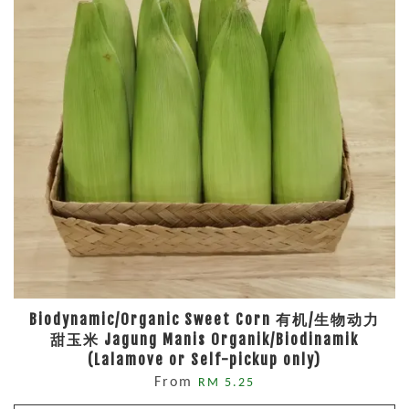
Biodynamic/Organic Sweet Corn 有机/生物动力
甜玉米 Jagung Manis Organik/Biodinamik
(Lalamove or Self-pickup only)
From
RM 5.25