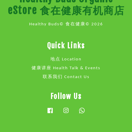
eStore 食在健康有机商店
Healthy Buds© 食在健康© 2026
Quick Links
地点 Location
健康讲座 Health Talk & Events
联系我们 Contact Us
Follow Us
Facebook
Instagram
Whatsapp