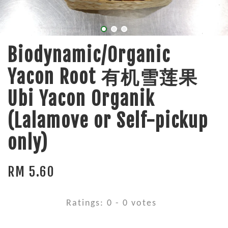
Biodynamic/Organic
Yacon Root 有机雪莲果
Ubi Yacon Organik
(Lalamove or Self-pickup
only)
RM 5.60
Ratings:
0
-
0
votes