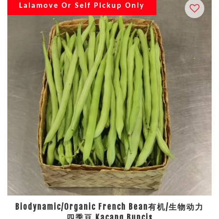
Lalamove Or Self Pickup Only
Biodynamic/Organic French Bean有机/生物动力
四季豆 Kacang Buncis