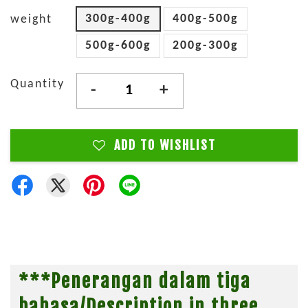
300g-400g
400g-500g
weight
500g-600g
200g-300g
Quantity
-
+
ADD TO WISHLIST
***Penerangan dalam tiga
bahasa/Description in three