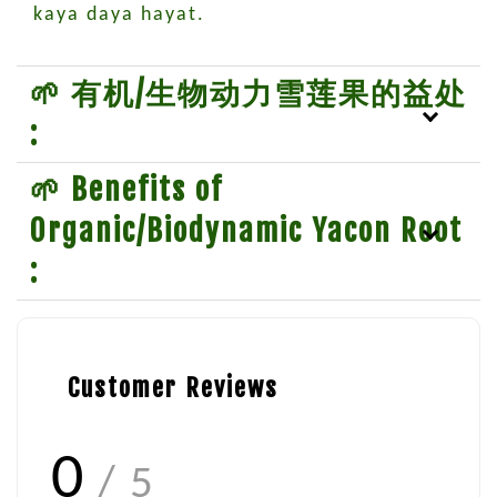
kaya daya hayat.
🌱 有机/生物动力雪莲果的益处
:
🌱 Benefits of
Organic/Biodynamic Yacon Root
:
Customer Reviews
0
/ 5