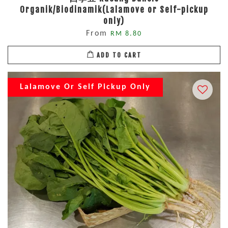
Organik/Biodinamik(Lalamove or Self-pickup
only)
From
RM 8.80
ADD TO CART
Lalamove Or Self Pickup Only