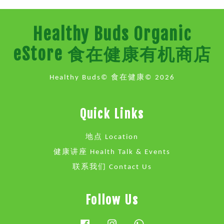
Healthy Buds Organic
eStore 食在健康有机商店
Healthy Buds© 食在健康© 2026
Quick Links
地点 Location
健康讲座 Health Talk & Events
联系我们 Contact Us
Follow Us
Facebook
Instagram
Whatsapp